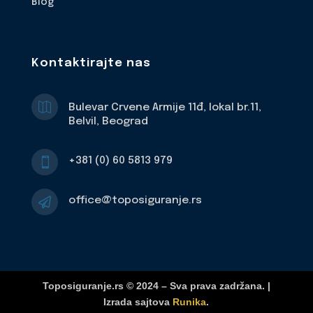
Blog
Kontaktirajte nas

Bulevar Crvene Armije 11đ, lokal br.11,
Belvil, Beograd
+381 (0) 60 5813 979

office@toposiguranje.rs

Toposiguranje.rs © 2024 – Sva prava zadržana. |
Izrada sajtova
Runika
.