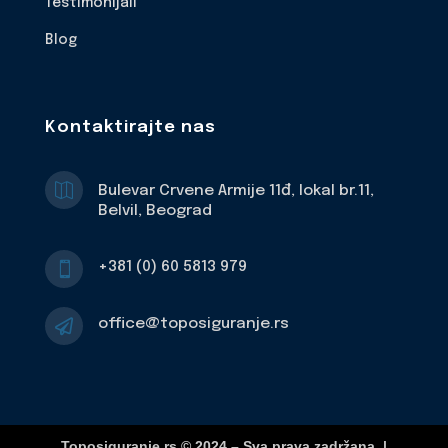
Testimonijali
Blog
Kontaktirajte nas

Bulevar Crvene Armije 11đ, lokal br.11,
Belvil, Beograd
+381 (0) 60 5813 979

office@toposiguranje.rs

Toposiguranje.rs © 2024 – Sva prava zadržana. |