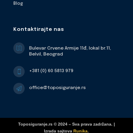
Blog
Kontaktirajte nas

Bulevar Crvene Armije 11đ, lokal br.11,
Belvil, Beograd
+381 (0) 60 5813 979

office@toposiguranje.rs

Toposiguranje.rs © 2024 – Sva prava zadržana. |
Izrada sajtova
Runika
.