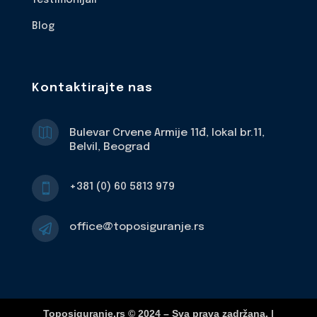
Testimonijali
Blog
Kontaktirajte nas

Bulevar Crvene Armije 11đ, lokal br.11,
Belvil, Beograd
+381 (0) 60 5813 979

office@toposiguranje.rs

Toposiguranje.rs © 2024 – Sva prava zadržana. |