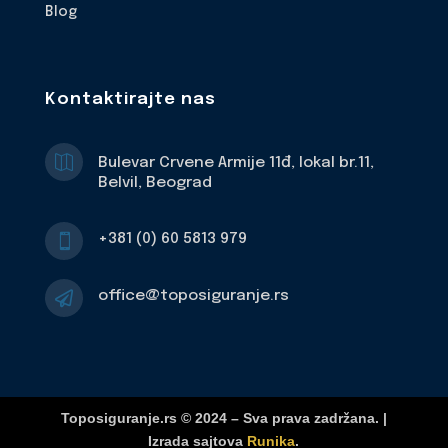
Blog
Kontaktirajte nas

Bulevar Crvene Armije 11đ, lokal br.11,
Belvil, Beograd
+381 (0) 60 5813 979

office@toposiguranje.rs

Toposiguranje.rs © 2024 – Sva prava zadržana. |
Izrada sajtova
Runika
.