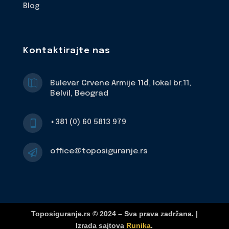
Blog
Kontaktirajte nas

Bulevar Crvene Armije 11đ, lokal br.11,
Belvil, Beograd
+381 (0) 60 5813 979

office@toposiguranje.rs

Toposiguranje.rs © 2024 – Sva prava zadržana. |
Izrada sajtova
Runika
.