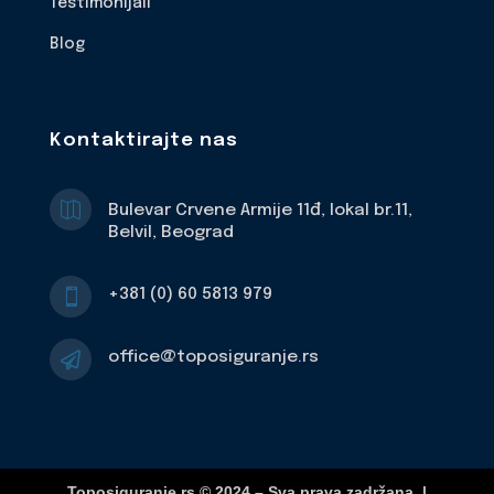
Testimonijali
Blog
Kontaktirajte nas

Bulevar Crvene Armije 11đ, lokal br.11,
Belvil, Beograd
+381 (0) 60 5813 979

office@toposiguranje.rs

Toposiguranje.rs © 2024 – Sva prava zadržana. |