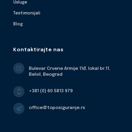
Usluge
Testimonijali
Blog
Kontaktirajte nas

Bulevar Crvene Armije 11đ, lokal br.11,
Belvil, Beograd
+381 (0) 60 5813 979

office@toposiguranje.rs
