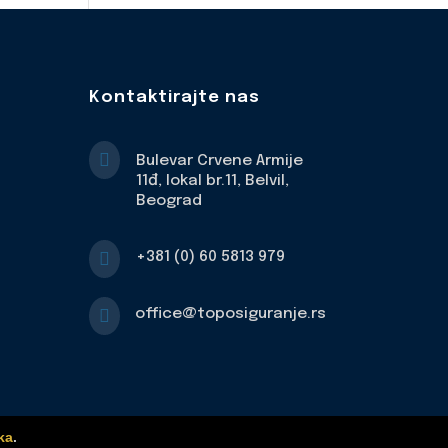
Kontaktirajte nas

Bulevar Crvene Armije
11đ, lokal br.11, Belvil,
Beograd

+381 (0) 60 5813 979

office@toposiguranje.rs
ka
.