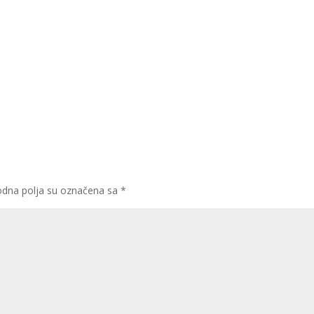
dna polja su označena sa
*