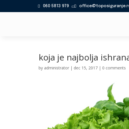
060 5813 979
office@toposiguranje.r

koja je najbolja ishran
by
administrator
|
dec 15, 2017
|
0 comments