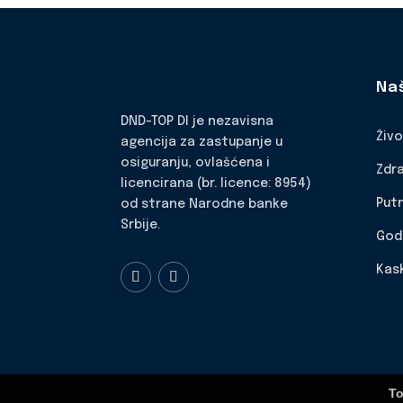
Na
DND-TOP DI je nezavisna
Živ
agencija za zastupanje u
osiguranju, ovlašćena i
Zdr
licencirana (br. licence: 8954)
Put
od strane Narodne banke
Srbije.
God
Kas
To