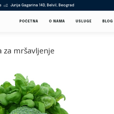
s
Jurija Gagarina 14D, Belvil, Beograd

POČETNA
O NAMA
USLUGE
BLOG
a za mršavljenje