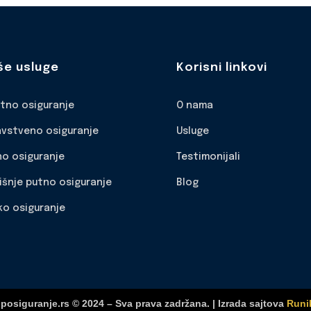
še usluge
Korisni linkovi
otno osiguranje
O nama
avstveno osiguranje
Usluge
no osiguranje
Testimonijali
išnje putno osiguranje
Blog
ko osiguranje
posiguranje.rs © 2024 – Sva prava zadržana. | Izrada sajtova
Runi