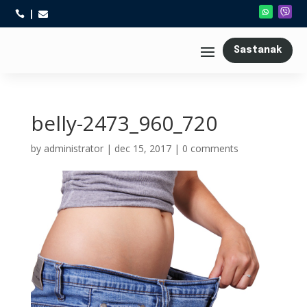



Sastanak
belly-2473_960_720
by
administrator
|
dec 15, 2017
|
0 comments