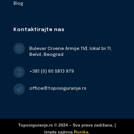
Blog
Kontaktirajte nas

Bulevar Crvene Armije 11đ, lokal br.11,
Belvil, Beograd
+381 (0) 60 5813 979

office@toposiguranje.rs

Toposiguranje.rs © 2024 – Sva prava zadržana. |
Izrada sajtova
Runika
.