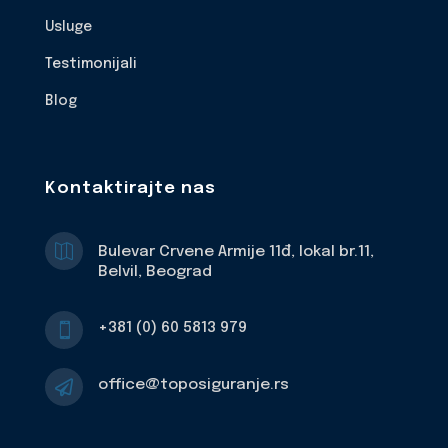
Usluge
Testimonijali
Blog
Kontaktirajte nas

Bulevar Crvene Armije 11đ, lokal br.11,
Belvil, Beograd
+381 (0) 60 5813 979

office@toposiguranje.rs
