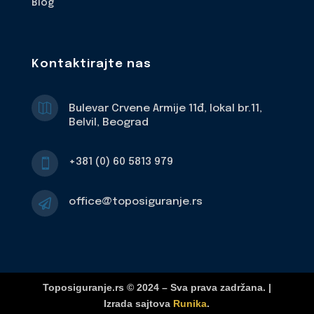
Blog
Kontaktirajte nas

Bulevar Crvene Armije 11đ, lokal br.11,
Belvil, Beograd
+381 (0) 60 5813 979

office@toposiguranje.rs

Toposiguranje.rs © 2024 – Sva prava zadržana. |
Izrada sajtova
Runika
.