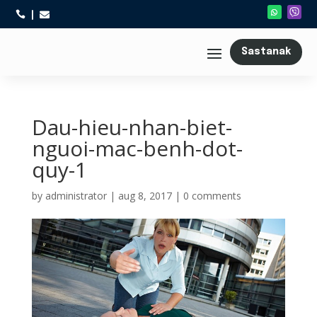



Sastanak
Dau-hieu-nhan-biet-
nguoi-mac-benh-dot-
quy-1
by
administrator
|
aug 8, 2017
|
0 comments