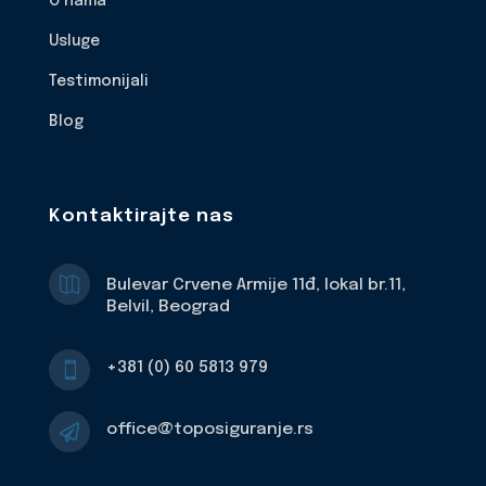
O nama
Usluge
Testimonijali
Blog
Kontaktirajte nas

Bulevar Crvene Armije 11đ, lokal br.11,
Belvil, Beograd
+381 (0) 60 5813 979

office@toposiguranje.rs
