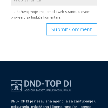
Sačuvaj moje ime, email i web stranicu u ovom
browseru za buduće komentare.
DND-TOP DI je nezavisna agencija za zastupanje u
osiguranju, ovlašćena i licencirana (br. licence: