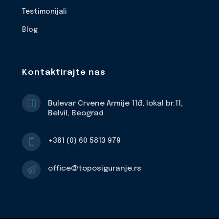
Testimonijali
Blog
Kontaktirajte nas

Bulevar Crvene Armije 11đ, lokal br.11,
Belvil, Beograd
+381 (0) 60 5813 979

office@toposiguranje.rs
