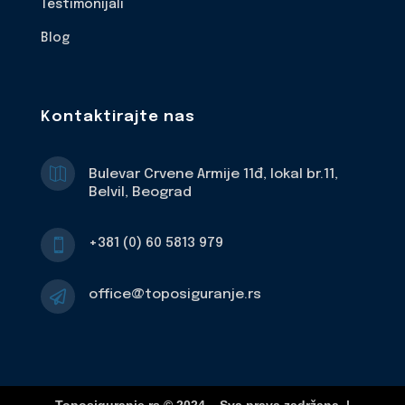
Testimonijali
Blog
Kontaktirajte nas

Bulevar Crvene Armije 11đ, lokal br.11,
Belvil, Beograd
+381 (0) 60 5813 979

office@toposiguranje.rs
