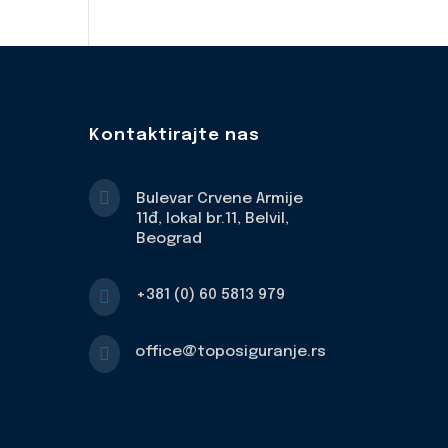
Kontaktirajte nas

Bulevar Crvene Armije
11đ, lokal br.11, Belvil,
Beograd

+381 (0) 60 5813 979

office@toposiguranje.rs