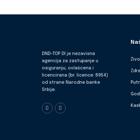
Na
DND-TOP DI je nezavisna
Živ
agencija za zastupanje u
osiguranju, ovlašćena i
Zdr
licencirana (br. licence: 8954)
Put
od strane Narodne banke
Srbije.
God
Kas