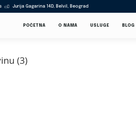
s
Jurija Gagarina 14D, Belvil, Beograd

POČETNA
O NAMA
USLUGE
BLOG
inu (3)