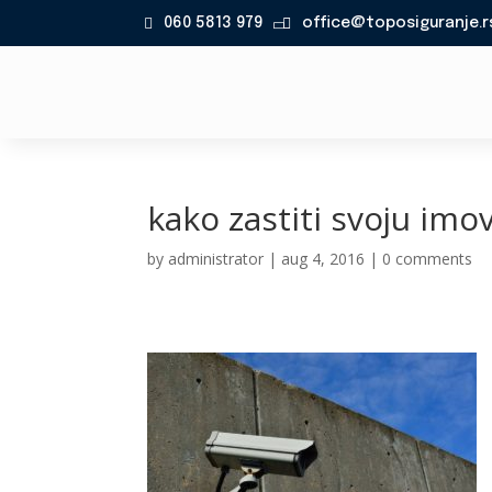
060 5813 979
office@toposiguranje.r

kako zastiti svoju imov
by
administrator
|
aug 4, 2016
|
0 comments