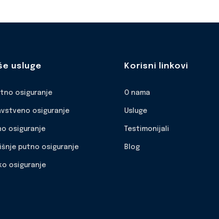
še usluge
Korisni linkovi
otno osiguranje
O nama
avstveno osiguranje
Usluge
no osiguranje
Testimonijali
išnje putno osiguranje
Blog
ko osiguranje