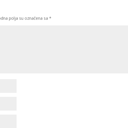
dna polja su označena sa
*