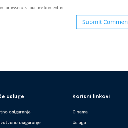
ovom browseru za buduće komentare.
še usluge
Korisni linkovi
otno osiguranje
O nama
avstveno osiguranje
Usluge