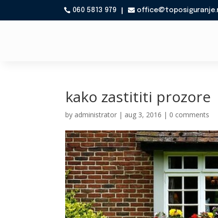
060 5813 979
office@toposiguranje.

kako zastititi prozore
by
administrator
|
aug 3, 2016
|
0 comments