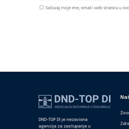
Sačuvaj moje ime, email i web stranicu u 
Na
Živ
DND-TOP DI je nezavisna
Zdr
agencija za zastupanje u