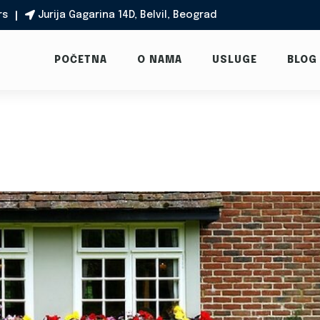
rs
Jurija Gagarina 14D, Belvil, Beograd

POČETNA
O NAMA
USLUGE
BLOG