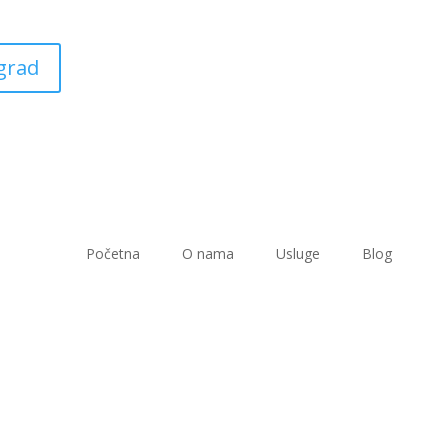
ograd
Početna
O nama
Usluge
Blog