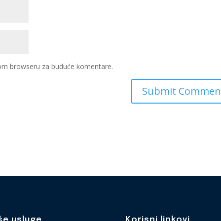
ovom browseru za buduće komentare.
še usluge
Korisni linkovi