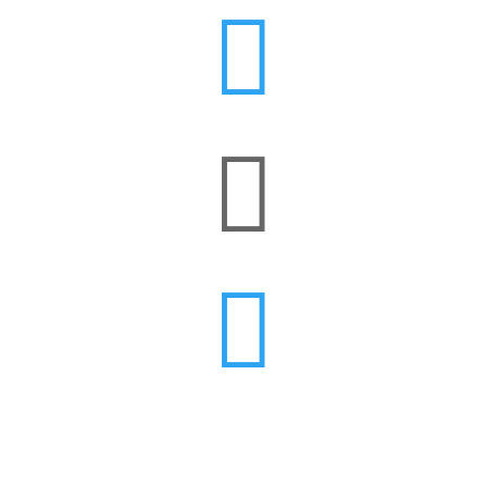


