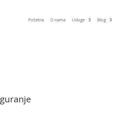
Početna
O nama
Usluge
Blog
iguranje