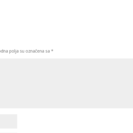
dna polja su označena sa
*