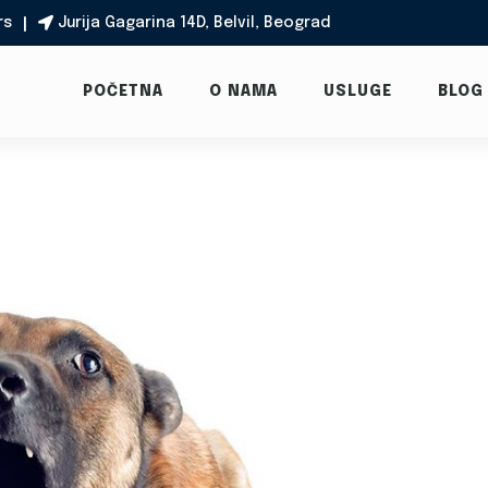
rs
Jurija Gagarina 14D, Belvil, Beograd

POČETNA
O NAMA
USLUGE
BLOG
u