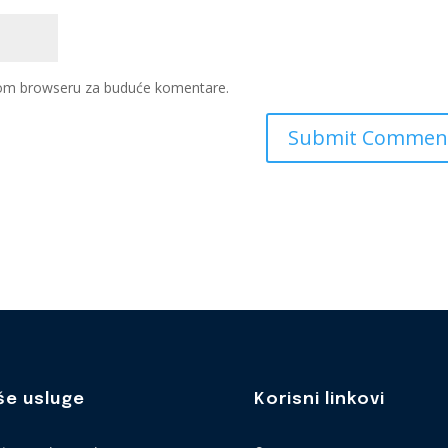
ovom browseru za buduće komentare.
še usluge
Korisni linkovi