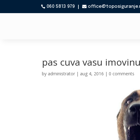
060 5813 979
office@toposiguranje.

pas cuva vasu imovin
by
administrator
|
aug 4, 2016
|
0 comments