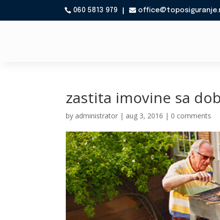
060 5813 979
office@toposiguranje.

zastita imovine sa d
by
administrator
|
aug 3, 2016
|
0 comments