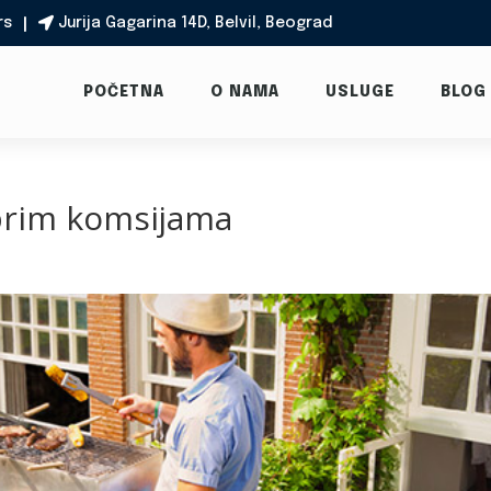
rs
Jurija Gagarina 14D, Belvil, Beograd

POČETNA
O NAMA
USLUGE
BLOG
obrim komsijama