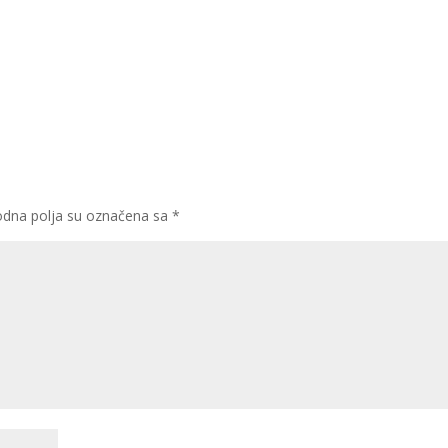
dna polja su označena sa
*