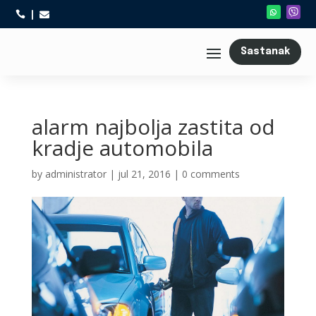



Sastanak
alarm najbolja zastita od
kradje automobila
by
administrator
|
jul 21, 2016
|
0 comments