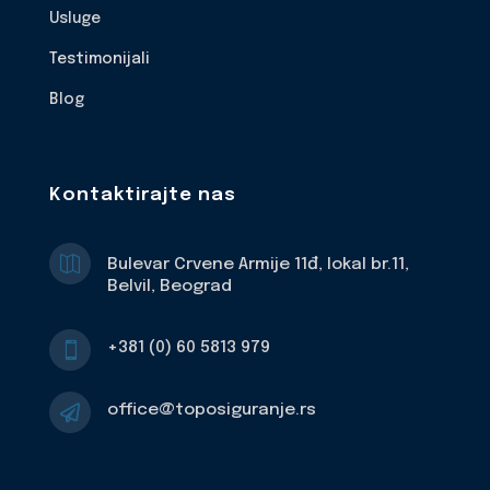
Usluge
Testimonijali
Blog
Kontaktirajte nas

Bulevar Crvene Armije 11đ, lokal br.11,
Belvil, Beograd
+381 (0) 60 5813 979

office@toposiguranje.rs
