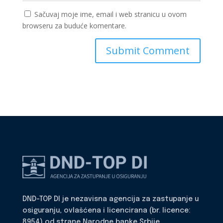
Sačuvaj moje ime, email i web stranicu u ovom
browseru za buduće komentare.
DND-TOP DI je nezavisna agencija za zastupanje u
osiguranju, ovlašćena i licencirana (br. licence:
8954) od strane Narodne banke Srbije.