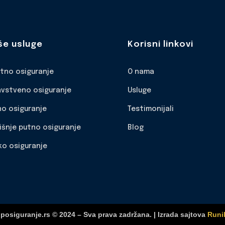
še usluge
Korisni linkovi
otno osiguranje
O nama
avstveno osiguranje
Usluge
no osiguranje
Testimonijali
išnje putno osiguranje
Blog
ko osiguranje
posiguranje.rs © 2024 – Sva prava zadržana. | Izrada sajtova
Runi