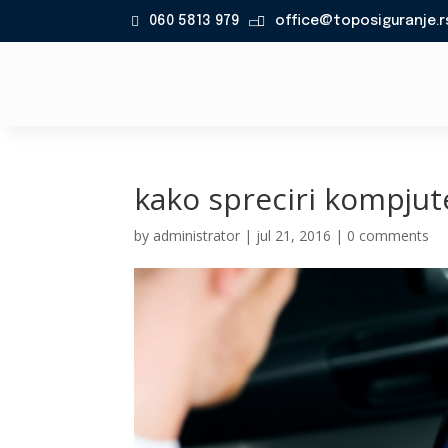
060 5813 979
office@toposiguranje.r

kako spreciri kompjut
by
administrator
|
jul 21, 2016
|
0 comments