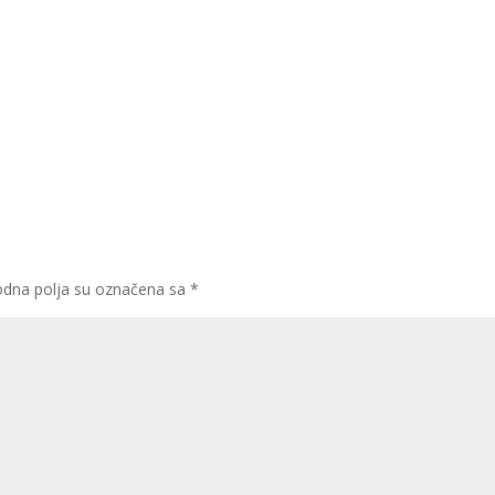
dna polja su označena sa
*