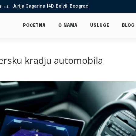
s
Jurija Gagarina 14D, Belvil, Beograd

POČETNA
O NAMA
USLUGE
BLOG
ersku kradju automobila