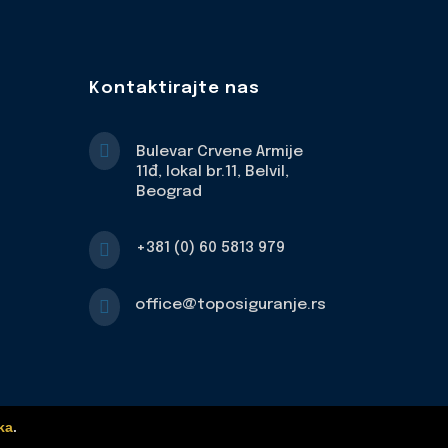
Kontaktirajte nas

Bulevar Crvene Armije
11đ, lokal br.11, Belvil,
Beograd

+381 (0) 60 5813 979

office@toposiguranje.rs
ka
.