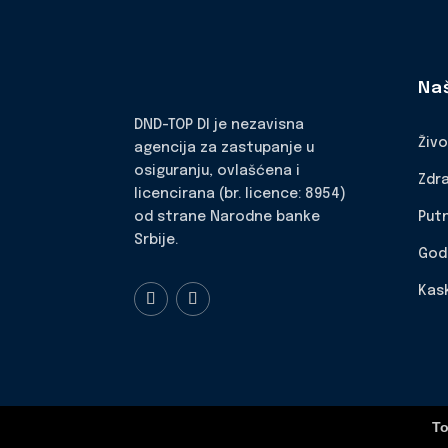
Na
DND-TOP DI je nezavisna
Živ
agencija za zastupanje u
osiguranju, ovlašćena i
Zdr
licencirana (br. licence: 8954)
Put
od strane Narodne banke
Srbije.
God
Kas
To