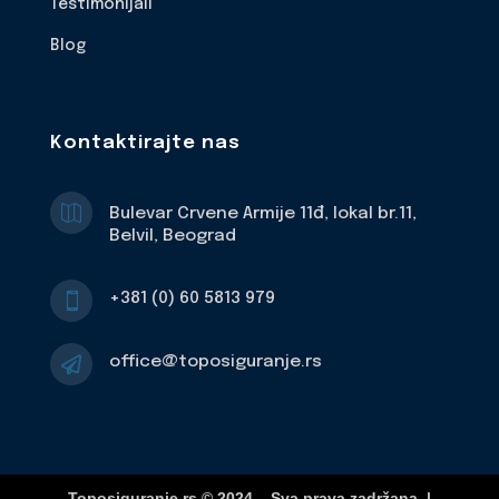
Testimonijali
Blog
Kontaktirajte nas

Bulevar Crvene Armije 11đ, lokal br.11,
Belvil, Beograd
+381 (0) 60 5813 979

office@toposiguranje.rs

Toposiguranje.rs © 2024 – Sva prava zadržana. |