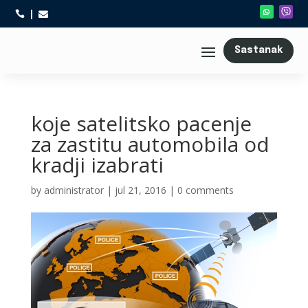



Sastanak
koje satelitsko pacenje
za zastitu automobila od
kradji izabrati
by
administrator
|
jul 21, 2016
|
0 comments