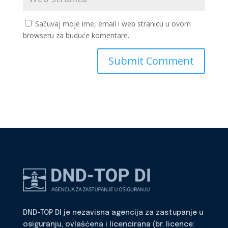
Sačuvaj moje ime, email i web stranicu u ovom
browseru za buduće komentare.
DND-TOP DI je nezavisna agencija za zastupanje u
osiguranju, ovlašćena i licencirana (br. licence: