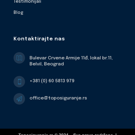
Testimonijali
Blog
Kontaktirajte nas

Bulevar Crvene Armije 11đ, lokal br.11,
Belvil, Beograd
+381 (0) 60 5813 979

office@toposiguranje.rs
