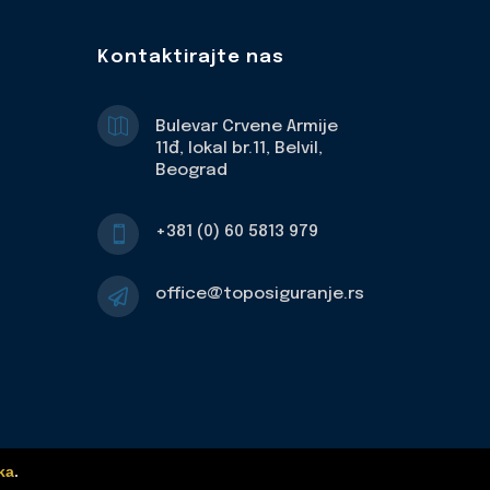
Kontaktirajte nas

Bulevar Crvene Armije
11đ, lokal br.11, Belvil,
Beograd
+381 (0) 60 5813 979

office@toposiguranje.rs

ka
.