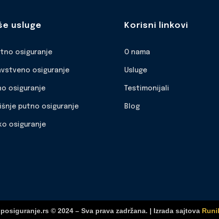
še usluge
Korisni linkovi
otno osiguranje
O nama
avstveno osiguranje
Usluge
no osiguranje
Testimonijali
išnje putno osiguranje
Blog
ko osiguranje
posiguranje.rs © 2024 – Sva prava zadržana. | Izrada sajtova
Runi