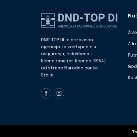
Na
Živ
DND-TOP DI je nezavisna
Zdr
agencija za zastupanje u
osiguranju, ovlašćena i
Put
licencirana (br. licence: 8954)
God
od strane Narodne banke
Srbije.
Kas
To