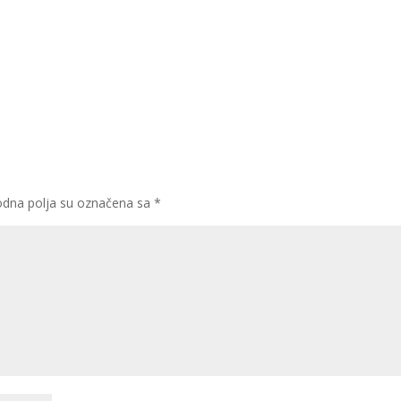
dna polja su označena sa
*