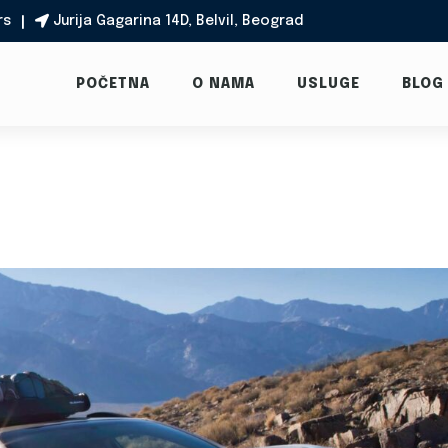
rs
Jurija Gagarina 14D, Belvil, Beograd

POČETNA
O NAMA
USLUGE
BLOG