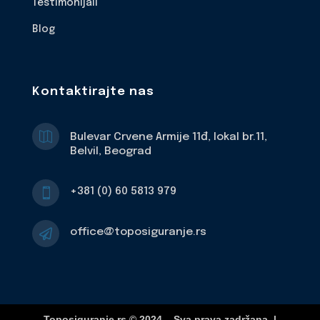
Testimonijali
Blog
Kontaktirajte nas

Bulevar Crvene Armije 11đ, lokal br.11,
Belvil, Beograd
+381 (0) 60 5813 979

office@toposiguranje.rs

Toposiguranje.rs © 2024 – Sva prava zadržana. |