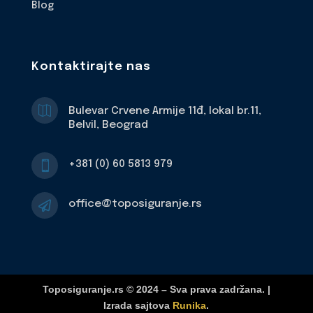
Blog
Kontaktirajte nas

Bulevar Crvene Armije 11đ, lokal br.11,
Belvil, Beograd
+381 (0) 60 5813 979

office@toposiguranje.rs

Toposiguranje.rs © 2024 – Sva prava zadržana. |
Izrada sajtova
Runika
.