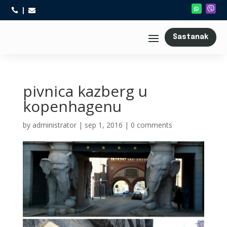



Sastanak
pivnica kazberg u
kopenhagenu
by
administrator
|
sep 1, 2016
|
0 comments