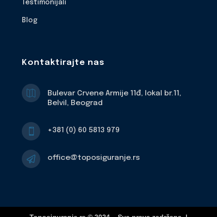
Testimonijali
Blog
Kontaktirajte nas

Bulevar Crvene Armije 11đ, lokal br.11,
Belvil, Beograd
+381 (0) 60 5813 979

office@toposiguranje.rs
