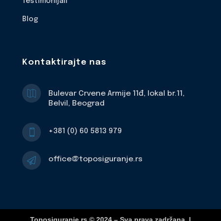
Testimonijali
Blog
Kontaktirajte nas

Bulevar Crvene Armije 11đ, lokal br.11,
Belvil, Beograd
+381 (0) 60 5813 979

office@toposiguranje.rs

Toposiguranje.rs © 2024 – Sva prava zadržana. |