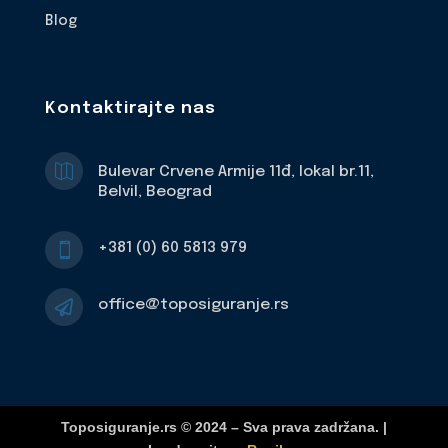
Blog
Kontaktirajte nas

Bulevar Crvene Armije 11đ, lokal br.11,
Belvil, Beograd
+381 (0) 60 5813 979

office@toposiguranje.rs

Toposiguranje.rs © 2024 – Sva prava zadržana. |