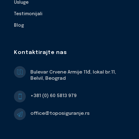
Usluge
Testimonijali
Blog
Kontaktirajte nas

Bulevar Crvene Armije 11đ, lokal br.11,
Belvil, Beograd
+381 (0) 60 5813 979

office@toposiguranje.rs
