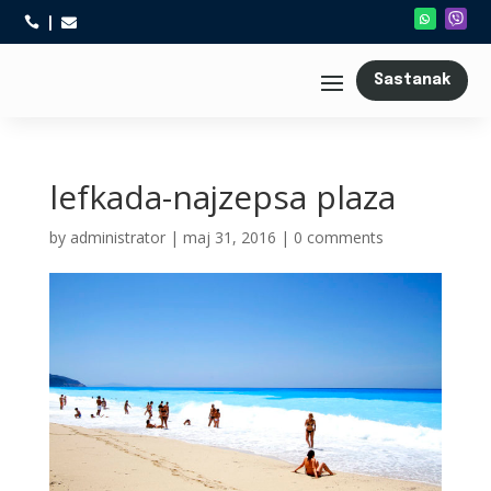



Sastanak
lefkada-najzepsa plaza
by
administrator
|
maj 31, 2016
|
0 comments