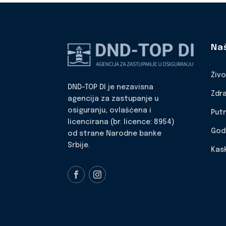
Na
Živ
DND-TOP DI je nezavisna
Zdr
agencija za zastupanje u
osiguranju, ovlašćena i
Put
licencirana (br. licence: 8954)
God
od strane Narodne banke
Srbije.
Kas