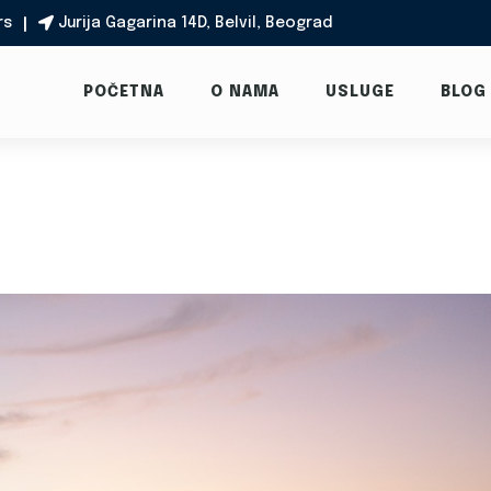
rs
Jurija Gagarina 14D, Belvil, Beograd

POČETNA
O NAMA
USLUGE
BLOG