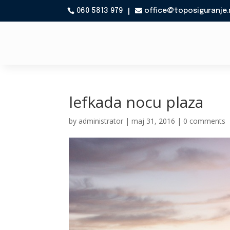
060 5813 979
office@toposiguranje.

lefkada nocu plaza
by
administrator
|
maj 31, 2016
|
0 comments