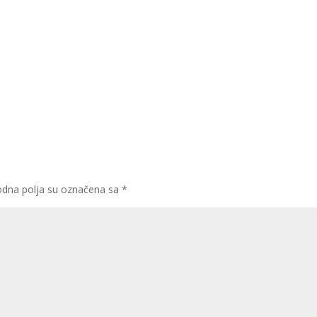
dna polja su označena sa
*