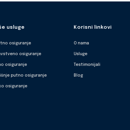
še usluge
Korisni linkovi
otno osiguranje
O nama
avstveno osiguranje
Usluge
no osiguranje
Testimonijali
išnje putno osiguranje
Blog
ko osiguranje