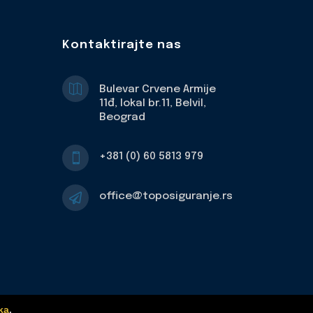
Kontaktirajte nas

Bulevar Crvene Armije
11đ, lokal br.11, Belvil,
Beograd
+381 (0) 60 5813 979

office@toposiguranje.rs

ka
.