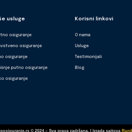
še usluge
Korisni linkovi
otno osiguranje
O nama
avstveno osiguranje
Usluge
no osiguranje
Testimonijali
išnje putno osiguranje
Blog
ko osiguranje
posiguranje.rs © 2024 – Sva prava zadržana. | Izrada sajtova
Runi