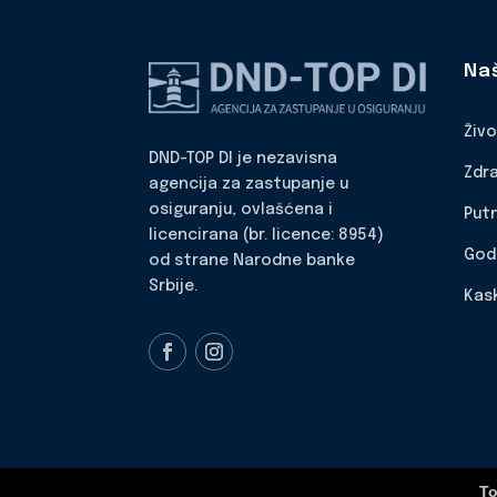
Na
Živ
DND-TOP DI je nezavisna
Zdr
agencija za zastupanje u
osiguranju, ovlašćena i
Put
licencirana (br. licence: 8954)
God
od strane Narodne banke
Srbije.
Kas
To