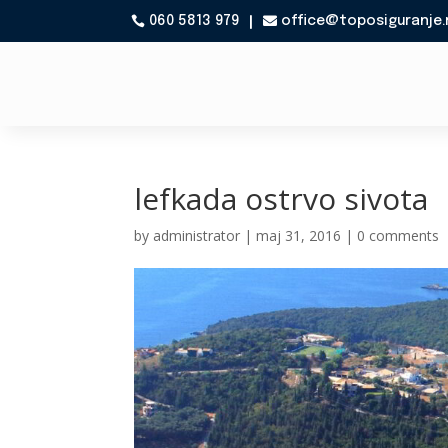
060 5813 979
office@toposiguranje.

lefkada ostrvo sivota
by
administrator
|
maj 31, 2016
|
0 comments