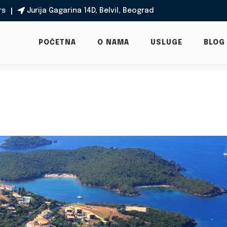
rs
Jurija Gagarina 14D, Belvil, Beograd

POČETNA
O NAMA
USLUGE
BLOG