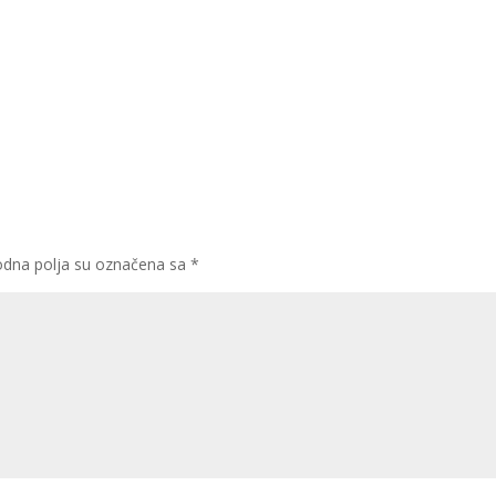
dna polja su označena sa
*