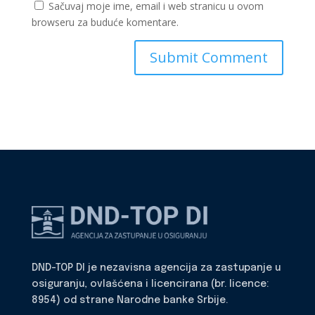
Sačuvaj moje ime, email i web stranicu u ovom
browseru za buduće komentare.
DND-TOP DI je nezavisna agencija za zastupanje u
osiguranju, ovlašćena i licencirana (br. licence:
8954) od strane Narodne banke Srbije.