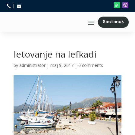



Sastanak
letovanje na lefkadi
by
administrator
|
maj 9, 2017
|
0 comments