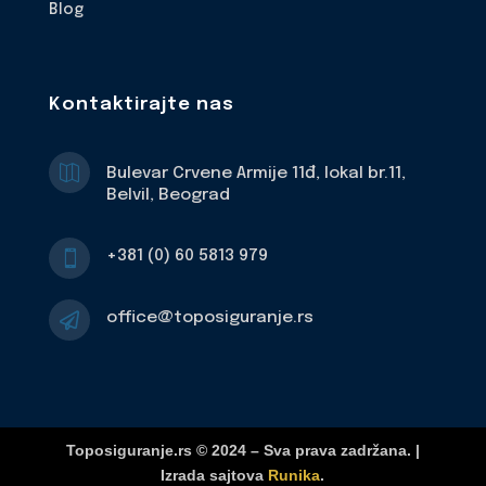
Blog
Kontaktirajte nas

Bulevar Crvene Armije 11đ, lokal br.11,
Belvil, Beograd
+381 (0) 60 5813 979

office@toposiguranje.rs

Toposiguranje.rs © 2024 – Sva prava zadržana. |
Izrada sajtova
Runika
.