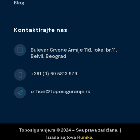
Blog
Kontaktirajte nas

Bulevar Crvene Armije 11đ, lokal br.11,
Belvil, Beograd
+381 (0) 60 5813 979

office@toposiguranje.rs

Toposiguranje.rs © 2024 – Sva prava zadržana. |
Izrada sajtova
Runika
.