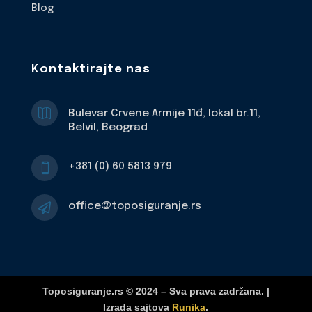
Blog
Kontaktirajte nas

Bulevar Crvene Armije 11đ, lokal br.11,
Belvil, Beograd
+381 (0) 60 5813 979

office@toposiguranje.rs

Toposiguranje.rs © 2024 – Sva prava zadržana. |
Izrada sajtova
Runika
.