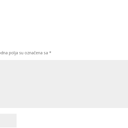
dna polja su označena sa
*