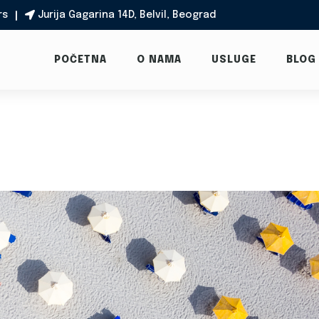
rs
Jurija Gagarina 14D, Belvil, Beograd

POČETNA
O NAMA
USLUGE
BLOG