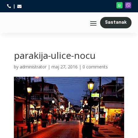



Sastanak
parakija-ulice-nocu
by
administrator
|
maj 27, 2016
|
0 comments