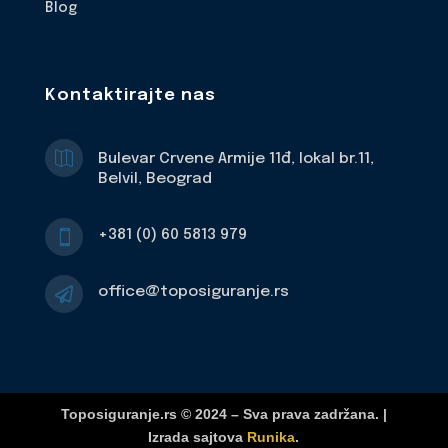
Blog
Kontaktirajte nas

Bulevar Crvene Armije 11đ, lokal br.11,
Belvil, Beograd
+381 (0) 60 5813 979

office@toposiguranje.rs

Toposiguranje.rs © 2024 – Sva prava zadržana. |
Izrada sajtova
Runika
.