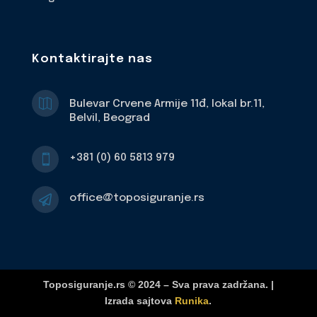
Kontaktirajte nas

Bulevar Crvene Armije 11đ, lokal br.11,
Belvil, Beograd
+381 (0) 60 5813 979

office@toposiguranje.rs

Toposiguranje.rs © 2024 – Sva prava zadržana. |
Izrada sajtova
Runika
.