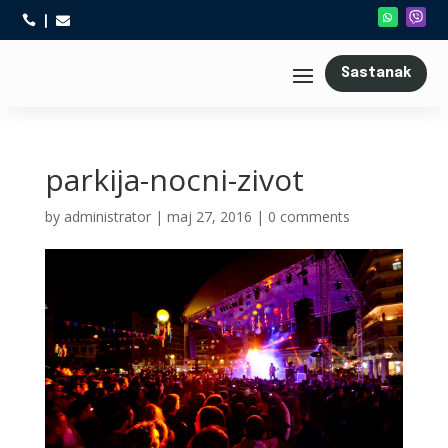



Sastanak
parkija-nocni-zivot
by
administrator
|
maj 27, 2016
|
0 comments