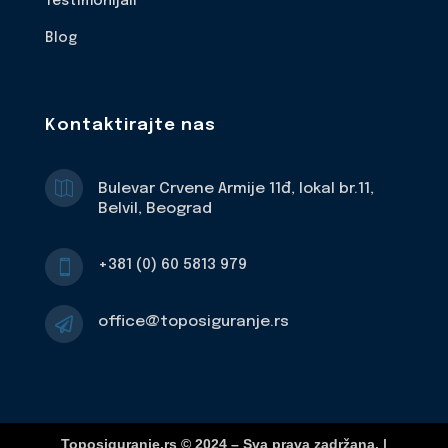
Testimonijali
Blog
Kontaktirajte nas

Bulevar Crvene Armije 11đ, lokal br.11,
Belvil, Beograd
+381 (0) 60 5813 979

office@toposiguranje.rs

Toposiguranje.rs © 2024 – Sva prava zadržana. |