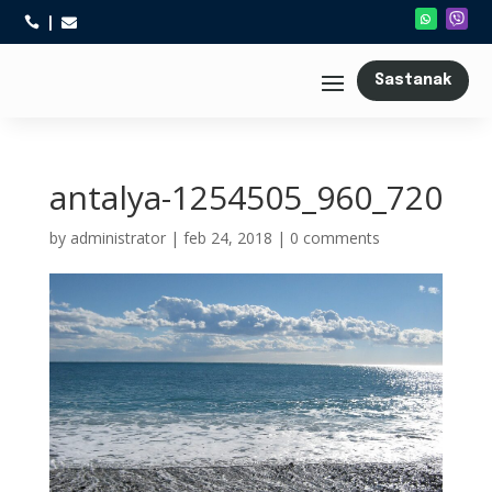



Sastanak
antalya-1254505_960_720
by
administrator
|
feb 24, 2018
|
0 comments