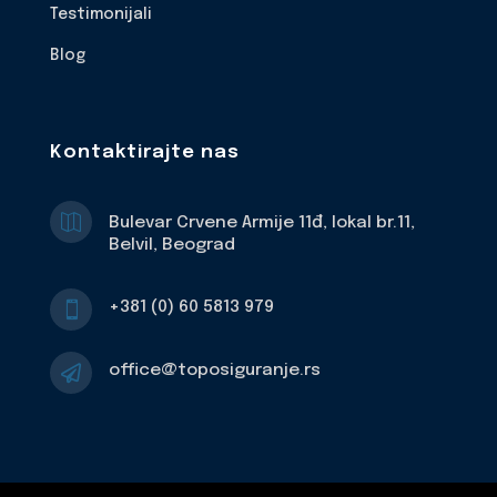
Testimonijali
Blog
Kontaktirajte nas

Bulevar Crvene Armije 11đ, lokal br.11,
Belvil, Beograd
+381 (0) 60 5813 979

office@toposiguranje.rs
