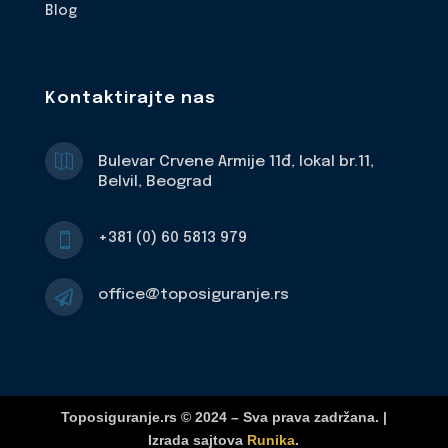
Blog
Kontaktirajte nas

Bulevar Crvene Armije 11đ, lokal br.11,
Belvil, Beograd
+381 (0) 60 5813 979

office@toposiguranje.rs

Toposiguranje.rs © 2024 – Sva prava zadržana. |
Izrada sajtova
Runika
.