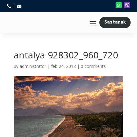



Sastanak
antalya-928302_960_720
by
administrator
|
feb 24, 2018
|
0 comments