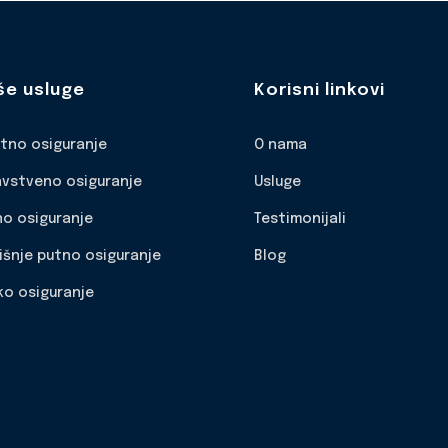
še usluge
Korisni linkovi
otno osiguranje
O nama
avstveno osiguranje
Usluge
no osiguranje
Testimonijali
išnje putno osiguranje
Blog
ko osiguranje