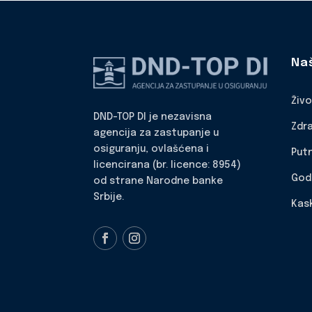
Na
Živ
DND-TOP DI je nezavisna
Zdr
agencija za zastupanje u
osiguranju, ovlašćena i
Put
licencirana (br. licence: 8954)
God
od strane Narodne banke
Srbije.
Kas