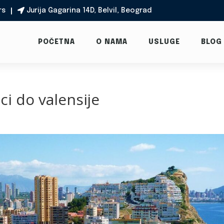
rs
Jurija Gagarina 14D, Belvil, Beograd

POČETNA
O NAMA
USLUGE
BLOG
ici do valensije