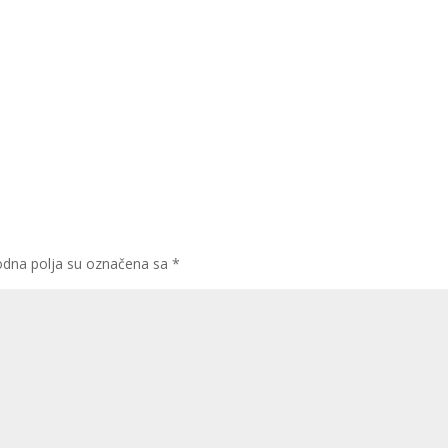
dna polja su označena sa
*