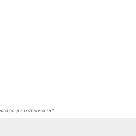
dna polja su označena sa
*