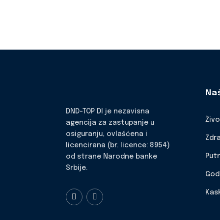
Na
DND-TOP DI je nezavisna
Živ
agencija za zastupanje u
osiguranju, ovlašćena i
Zdr
licencirana (br. licence: 8954)
Put
od strane Narodne banke
Srbije.
God
Kas