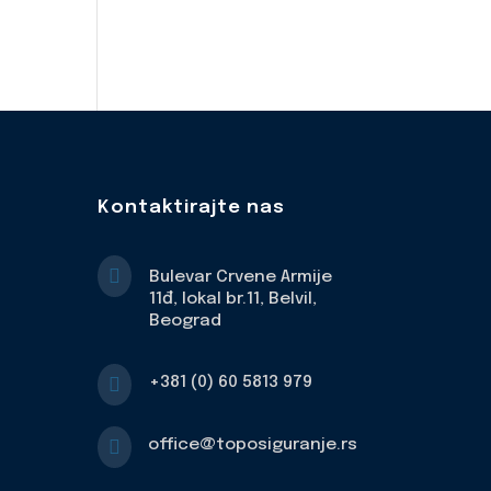
Kontaktirajte nas

Bulevar Crvene Armije
11đ, lokal br.11, Belvil,
Beograd

+381 (0) 60 5813 979

office@toposiguranje.rs