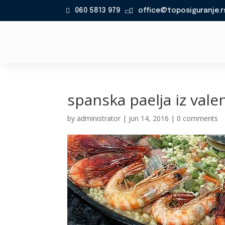
060 5813 979
office@toposiguranje.r

spanska paelja iz valen
by
administrator
|
jun 14, 2016
|
0 comments