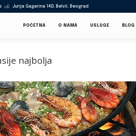
s
Jurija Gagarina 14D, Belvil, Beograd

POČETNA
O NAMA
USLUGE
BLOG
sije najbolja