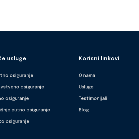
še usluge
Korisni linkovi
otno osiguranje
O nama
avstveno osiguranje
Usluge
no osiguranje
Testimonijali
išnje putno osiguranje
Blog
ko osiguranje